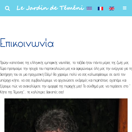
Le Jardin de Téméni
Επικοινωνία
Πρώην καπετάνιος της ελληνικής εμπορικής ναυτιλίας, τα ταξίδια ήταν πάντα μέρος της ζωής μας.
Τώρα προτιμούμε την ησυχία του πορτοκαλεώνα μας και αφιερώνουμε όλη μας την ενέργεια για τη
διατήρηση του σε μια πραγματική Εδέμ! Θα χαρούμε πολύ να σας καλωσορίσουμε σε αυτό τον
υπέροχο κήπο, να σας συμβουλέψουμε να οργανώσετε εκδρομές και περιπάτους: αγαπάμε και
ξέρουμε πώς να ανακαλύψετε την ομορφιά της περιοχής μας! Το σύνθημά μας: να περάσετε στο "
Κήπο της Τέμενης"... τις καλύτερες διακοπές σας!