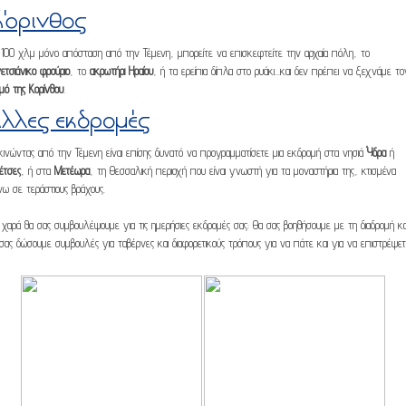
όρινθος
100 χλμ μόνο απόσταση από την Τέμενη, μπορείτε να επισκεφτείτε την αρχαία πόλη, το
ετσιάνικο φρούριο
, το
ακρωτήρι Ηραίου
, ή τα ερείπια δίπλα στο ρυάκι...και δεν πρέπει να ξεχνάμε το
μό της Κορίνθου
.
λλες εκδρομές
ινώντας από την Τέμενη είναι επίσης δυνατό να προγραμματίσετε μια εκδρομή στα νησιά
Ύδρα
ή
έτσες
, ή στα
Μετέωρα
, τη Θεσσαλική περιοχή που είναι γνωστή για τα μοναστήρια της, κτισμένα
ω σε τεράστιους βράχους.
χαρά θα σας συμβουλέψουμε για τις ημερήσιες εκδρομές σας: Θα σας βοηθήσουμε με τη διαδρομή κα
σας δώσουμε συμβουλές για ταβέρνες και διαφορετικούς τρόπους για να πάτε και για να επιστρέψετ